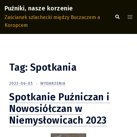
Przejdź
Puźniki, nasze korzenie
do
Wyszukiwa
Men
Zaścianek szlachecki między Buczaczem a
treści
prze
Koropcem
Tag:
Spotkania
2023-06-05
WYDARZENIA
Spotkanie Puźniczan i
Nowosiółczan w
Niemysłowicach 2023