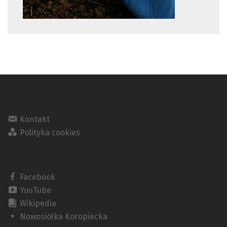
Kontakt
Polityka cookies
Facebook
YouTube
Wikipedia
Nowosiółka Koropiecka