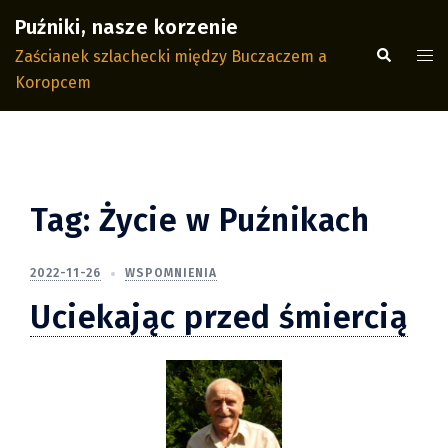
Przejdź
Puźniki, nasze korzenie
do
Wyszukiwa
Men
Zaścianek szlachecki między Buczaczem a
treści
prze
Koropcem
Tag:
Życie w Puźnikach
2022-11-26
WSPOMNIENIA
Uciekając przed śmiercią