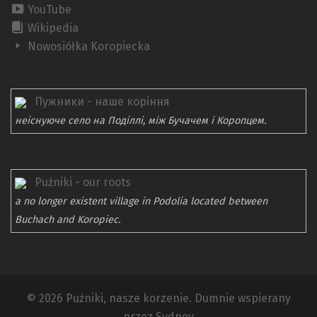
YouTube
Wikipedia
Nowosiółka Koropiecka
Пужники - наше коріння
неіснуюче село на Поділлі, між Бучачем і Коропцем.
Puźniki - our roots
a no longer existent village in Podolia located between
Buchach and Koropiec.
© 2026 Puźniki, nasze korzenie. Dumnie wspierany
przez
Sydney