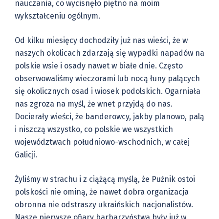
nauczania, co wycisnęło piętno na moim
wykształceniu ogólnym.
Od kilku miesięcy dochodziły już nas wieści, że w
naszych okolicach zdarzają się wypadki napadów na
polskie wsie i osady nawet w białe dnie. Często
obserwowaliśmy wieczorami lub nocą łuny palących
się okolicznych osad i wiosek podolskich. Ogarniała
nas zgroza na myśl, że wnet przyjdą do nas.
Docierały wieści, że banderowcy, jakby planowo, palą
i niszczą wszystko, co polskie we wszystkich
województwach południowo-wschodnich, w całej
Galicji.
Żyliśmy w strachu i z ciążącą myślą, że Puźnik ostoi
polskości nie ominą, że nawet dobra organizacja
obronna nie odstraszy ukraińskich nacjonalistów.
Nasze pierwsze ofiary barbarzyństwa były już w