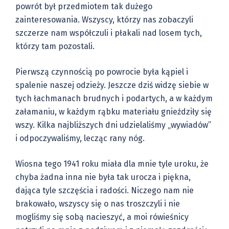
powrót był przedmiotem tak dużego
zainteresowania. Wszyscy, którzy nas zobaczyli
szczerze nam współczuli i płakali nad losem tych,
którzy tam pozostali.
Pierwszą czynnością po powrocie była kąpiel i
spalenie naszej odzieży. Jeszcze dziś widzę siebie w
tych łachmanach brudnych i podartych, a w każdym
załamaniu, w każdym rąbku materiału gnieździły się
wszy. Kilka najbliższych dni udzielaliśmy „wywiadów”
i odpoczywaliśmy, lecząc rany nóg.
Wiosna tego 1941 roku miała dla mnie tyle uroku, że
chyba żadna inna nie była tak urocza i piękna,
dająca tyle szczęścia i radości. Niczego nam nie
brakowało, wszyscy się o nas troszczyli i nie
mogliśmy się sobą nacieszyć, a moi rówieśnicy