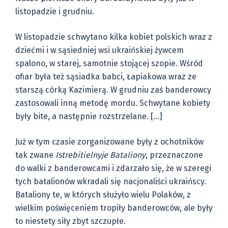
listopadzie i grudniu.
W listopadzie schwytano kilka kobiet polskich wraz z
dziećmi i w sąsiedniej wsi ukraińskiej żywcem
spalono, w starej, samotnie stojącej szopie. Wśród
ofiar była też sąsiadka babci, Łapiakowa wraz ze
starszą córką Kazimierą. W grudniu zaś banderowcy
zastosowali inną metodę mordu. Schwytane kobiety
były bite, a następnie rozstrzelane. […]
Już w tym czasie zorganizowane były z ochotników
tak zwane
Istrebitielnyje Bataliony
, przeznaczone
do walki z banderowcami i zdarzało się, że w szeregi
tych batalionów wkradali się nacjonaliści ukraińscy.
Bataliony te, w których służyło wielu Polaków, z
wielkim poświęceniem tropiły banderowców, ale były
to niestety siły zbyt szczupłe.