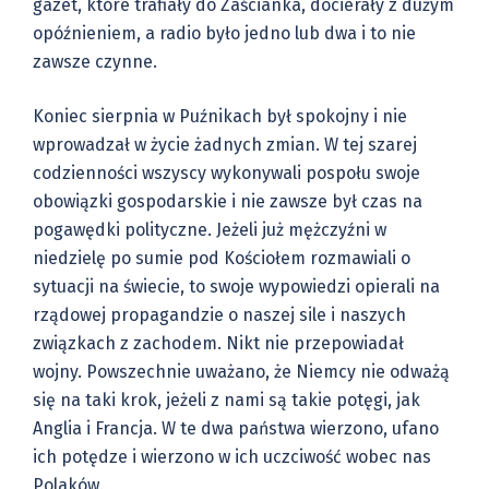
gazet, które trafiały do Zaścianka, docierały z dużym
opóźnieniem, a radio było jedno lub dwa i to nie
zawsze czynne.
Koniec sierpnia w Puźnikach był spokojny i nie
wprowadzał w życie żadnych zmian. W tej szarej
codzienności wszyscy wykonywali pospołu swoje
obowiązki gospodarskie i nie zawsze był czas na
pogawędki polityczne. Jeżeli już mężczyźni w
niedzielę po sumie pod Kościołem rozmawiali o
sytuacji na świecie, to swoje wypowiedzi opierali na
rządowej propagandzie o naszej sile i naszych
związkach z zachodem. Nikt nie przepowiadał
wojny. Powszechnie uważano, że Niemcy nie odważą
się na taki krok, jeżeli z nami są takie potęgi, jak
Anglia i Francja. W te dwa państwa wierzono, ufano
ich potędze i wierzono w ich uczciwość wobec nas
Polaków.