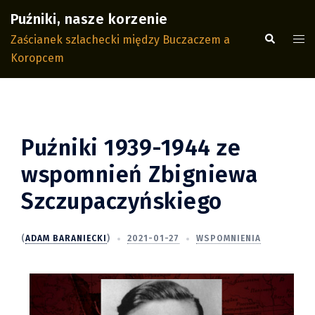
Przejdź
Puźniki, nasze korzenie
do
Wyszukiwa
Men
Zaścianek szlachecki między Buczaczem a
treści
prze
Koropcem
Puźniki 1939-1944 ze
wspomnień Zbigniewa
Szczupaczyńskiego
(
ADAM BARANIECKI
)
2021-01-27
WSPOMNIENIA