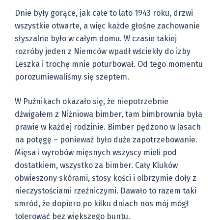
Dnie były gorące, jak całe to lato 1943 roku, drzwi
wszystkie otwarte, a więc każde głośne zachowanie
słyszalne było w całym domu. W czasie takiej
rozróby jeden z Niemców wpadł wściekły do izby
Leszka i trochę mnie poturbował. Od tego momentu
porozumiewaliśmy się szeptem.
W Puźnikach okazało się, że niepotrzebnie
dźwigałem z Niżniowa bimber, tam bimbrownia była
prawie w każdej rodzinie. Bimber pędzono w lasach
na potęgę – ponieważ było duże zapotrzebowanie.
Mięsa i wyrobów mięsnych wszyscy mieli pod
dostatkiem, wszystko za bimber. Cały Kluków
obwieszony skórami, stosy kości i olbrzymie doły z
nieczystościami rzeźniczymi. Dawało to razem taki
smród, że dopiero po kilku dniach nos mój mógł
tolerować bez większego buntu.