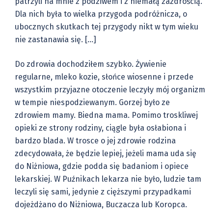
patrzyli na mnie z podziwem i z niemałą zazdrością.
Dla nich była to wielka przygoda podróżnicza, o
ubocznych skutkach tej przygody nikt w tym wieku
nie zastanawia się. […]
Do zdrowia dochodziłem szybko. Żywienie
regularne, mleko kozie, słońce wiosenne i przede
wszystkim przyjazne otoczenie leczyły mój organizm
w tempie niespodziewanym. Gorzej było ze
zdrowiem mamy. Biedna mama. Pomimo troskliwej
opieki ze strony rodziny, ciągle była osłabiona i
bardzo blada. W trosce o jej zdrowie rodzina
zdecydowała, że będzie lepiej, jeżeli mama uda się
do Niżniowa, gdzie podda się badaniom i opiece
lekarskiej. W Puźnikach lekarza nie było, ludzie tam
leczyli się sami, jedynie z cięższymi przypadkami
dojeżdżano do Niżniowa, Buczacza lub Koropca.