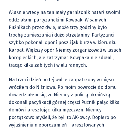
Właśnie wtedy na ten mały garnizonik natarł swoimi
oddziałami partyzanckimi Kowpak. W samych
Puźnikach przez dwie, może trzy godziny było
trochę zamieszania i dużo strzelaniny. Partyzanci
szybko pokonali opór i poszli jak burza w kierunku
Karpat. Większy opór Niemcy zorganizowali w lasach
koropieckich, ale zatrzymać Kowpaka nie zdołali,
tracąc kilku zabitych i wielu rannych.
Na trzeci dzień po tej walce zaopatrzony w mięso
wróciłem do Niżniowa. Po moim powrocie do domu
dowiedziałem się, że Niemcy z policją ukraińską
dokonali pacyfikacji górnej części Puźnik paląc kilka
domów i aresztując kilku mężczyzn. Niemcy
początkowo myśleli, że byli to AK-owcy. Dopiero po
wyjaśnieniu nieporozumień – aresztowanych