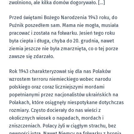
zwolniono, ale kilka domów dogorywało. […]
Przed świętami Bożego Narodzenia 1943 roku, do
Puźnik poszedłem sam. Mama nie mogła, musiała
pracować i została na folwarku. Jesień tego roku
była ciepła i długa, chyba do 20. grudnia, nawet
ziemia jeszcze nie była zmarznięta, co o tej porze
zawsze się zdarzało.
Rok 1943 charakteryzował się dla nas Polaków
wzrostem terroru niemieckiego wobec narodu
polskiego oraz coraz liczniejszymi mordami
popełnianymi przez nacjonalistów ukraińskich na
Polakach, które osiągnęły niespotykane dotychczas
rozmiary. Często docierały do nas wieści z
okolicznych wiosek o napadach, mordach i
zniszczeniach. Polacy żyli w ciągłym strachu, bez
pewności jutra. Nawet Niemcy na folwarku z bronią