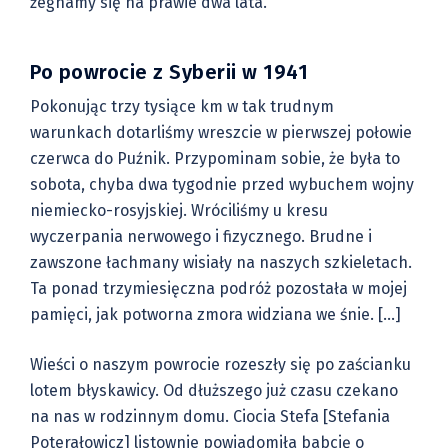
żegnamy się na prawie dwa lata.
Po powrocie z Syberii w 1941
Pokonując trzy tysiące km w tak trudnym
warunkach dotarliśmy wreszcie w pierwszej połowie
czerwca do Puźnik. Przypominam sobie, że była to
sobota, chyba dwa tygodnie przed wybuchem wojny
niemiecko-rosyjskiej. Wróciliśmy u kresu
wyczerpania nerwowego i fizycznego. Brudne i
zawszone łachmany wisiały na naszych szkieletach.
Ta ponad trzymiesięczna podróż pozostała w mojej
pamięci, jak potworna zmora widziana we śnie. […]
Wieści o naszym powrocie rozeszły się po zaścianku
lotem błyskawicy. Od dłuższego już czasu czekano
na nas w rodzinnym domu. Ciocia Stefa [Stefania
Poterałowicz] listownie powiadomiła babcię o