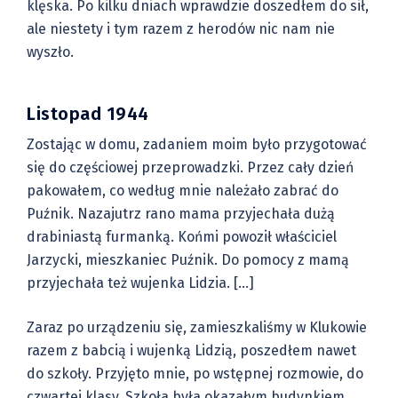
klęska. Po kilku dniach wprawdzie doszedłem do sił,
ale niestety i tym razem z herodów nic nam nie
wyszło.
Listopad 1944
Zostając w domu, zadaniem moim było przygotować
się do częściowej przeprowadzki. Przez cały dzień
pakowałem, co według mnie należało zabrać do
Puźnik. Nazajutrz rano mama przyjechała dużą
drabiniastą furmanką. Końmi powoził właściciel
Jarzycki, mieszkaniec Puźnik. Do pomocy z mamą
przyjechała też wujenka Lidzia. […]
Zaraz po urządzeniu się, zamieszkaliśmy w Klukowie
razem z babcią i wujenką Lidzią, poszedłem nawet
do szkoły. Przyjęto mnie, po wstępnej rozmowie, do
czwartej klasy. Szkoła była okazałym budynkiem